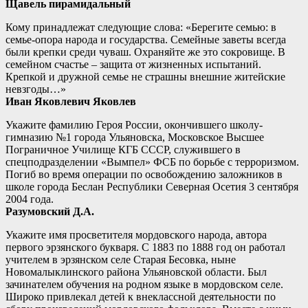
Щавель пирамидальный
Кому принадлежат следующие слова: «Берегите семью: в
семье-опора народа и государства. Семейные заветы всегда
были крепки среди чуваш. Охраняйте же это сокровище. В
семейном счастье – защита от жизненных испытаний.
Крепкой и дружной семье не страшны внешние житейские
невзгоды…»
Иван Яковлевич Яковлев
Укажите фамилию Героя России, окончившего школу-
гимназию №1 города Ульяновска, Московское Высшее
Пограничное Училище КГБ СССР, служившего в
спецподразделении «Вымпел» ФСБ по борьбе с терроризмом.
Погиб во время операции по освобождению заложников в
школе города Беслан Республики Северная Осетия 3 сентября
2004 года.
Разумовский Д.А.
Укажите имя просветителя мордовского народа, автора
первого эрзянского букваря. С 1883 по 1888 год он работал
учителем в эрзянском селе Старая Бесовка, ныне
Новомалыклинского района Ульяновской области. Был
зачинателем обучения на родном языке в мордовском селе.
Широко привлекал детей к внеклассной деятельности по