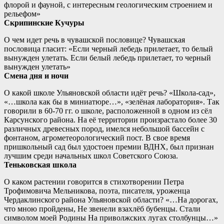
флорой и фауной, с интересным геологическим строением и
рельефом»
Скрипинские Кучуры
О чем идет речь в чувашской пословице? Чувашская
пословица гласит: «Если черный лебедь прилетает, то белый
вынужден улетать. Если белый лебедь прилетает, то черный
вынужден улетать»
Смена дня и ночи
О какой школе Ульяновской области идёт речь? «Школа-сад»,
«…школа как бы в миниатюре…», «зелёная лаборатория». Так
говорили в 60-70 гг. о школе, расположенной в одном из сёл
Карсунского района. На её территории произрастало более 30
различных древесных пород, имелся небольшой бассейн с
фонтаном, агрометеорологический пост. В свое время
пришкольный сад был удостоен премии ВДНХ, был признан
лучшим среди начальных школ Советского Союза.
Теньковская школа
О каком растении говорится в стихотворении Петра
Трофимовича Мельникова, поэта, писателя, уроженца
Чердаклинского района Ульяновской области? «…На дорогах,
что мною пройдены, Не звенели взахлёб бубенцы. Стали
символом моей Родины На приволжских лугах столбунцы…»