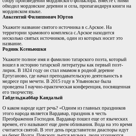
сбору произведений мордовского фольклора. Вместе с ними
обходил мордовские деревни и села, пропагандируя книги на
мордовском языке.
Авксентий Филиппович Юртов
Укажите название святого источника в с.Арское. На
территории храмового комплекса с.Арское находится
несколько святых источников, один из которых носит это
название.
Родник Ксеньюшки
Укажите полное имя и фамилию татарского поэта, который
вошел в историю татарской литературы как первый поэт-
лирик. В 1824 году он стал имамом в родной деревне
Ертуганово, где начал преподавательскую деятельность в
медресе при мечети. В 2015 году в Ульяновске была
проведена I научно-практическая конференция, посвященная
его творчеству.
Габдельджаббар Кандалый
О каком народе идет речь? «Одним из главных праздников
этого народа является Вардавар, праздник в честь
Преображения Господня. Вардавар пошел еще от языческих
времен, его называют еще днем обливания. Вода на это время
считается святой. В этот день представители диаспоры идут
на берег Волги. Повсюду льется музыка, люди угощаются