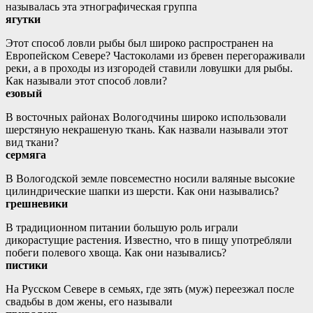
называлась эта этнографическая группа
ягутки
Этот способ ловли рыбы был широко распространен на
Европейском Севере? Частоколами из бревен перегораживали
реки, а в проходы из изгородей ставили ловушки для рыбы.
Как называли этот способ ловли?
езовый
В восточных районах Вологодчины широко использовали
шерстяную некрашеную ткань. Как назвали называли этот
вид ткани?
сермяга
В Вологодской земле повсеместно носили валяные высокие
цилиндрические шапки из шерсти. Как они назывались?
грешневики
В традиционном питании большую роль играли
дикорастущие растения. Известно, что в пищу употребляли
побеги полевого хвоща. Как они назывались?
пистики
На Русском Севере в семьях, где зять (муж) переезжал после
свадьбы в дом жены, его называли