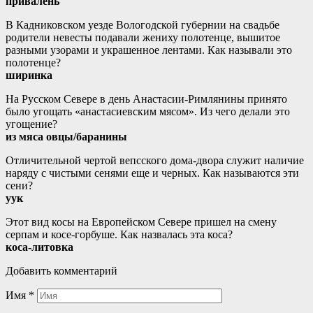
привалень
В Кадниковском уезде Вологодской губернии на свадьбе
родители невесты подавали жениху полотенце, вышитое
разными узорами и украшенное лентами. Как называли это
полотенце?
ширинка
На Русском Севере в день Анастасии-Римлянины принято
было угощать «анастасиевским мясом». Из чего делали это
угощение?
из мяса овцы/баранины
Отличительной чертой вепсского дома-двора служит наличие
наряду с чистыми сенями еще и черных. Как называются эти
сени?
уук
Этот вид косы на Европейском Севере пришел на смену
серпам и косе-горбуше. Как назвалась эта коса?
коса-литовка
Добавить комментарий
Имя
*