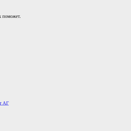
к поможет.
т АГ