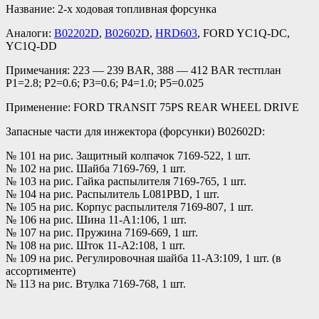
Название: 2-х ходовая топливная форсунка
Аналоги:
B02202D
,
B02602D
,
HRD603
, FORD YC1Q-DC,
YC1Q-DD
Примечания: 223 — 239 BAR, 388 — 412 BAR тестплан
P1=2.8; P2=0.6; P3=0.6; P4=1.0; P5=0.025
Применение: FORD TRANSIT 75PS REAR WHEEL DRIVE
Запасные части для инжектора (форсунки) B02602D:
№ 101 на рис. Защитный колпачок 7169-522, 1 шт.
№ 102 на рис. Шайба 7169-769, 1 шт.
№ 103 на рис. Гайка распылителя 7169-765, 1 шт.
№ 104 на рис. Распылитель L081PBD, 1 шт.
№ 105 на рис. Корпус распылителя 7169-807, 1 шт.
№ 106 на рис. Шина 11-A1:106, 1 шт.
№ 107 на рис. Пружина 7169-669, 1 шт.
№ 108 на рис. Шток 11-A2:108, 1 шт.
№ 109 на рис. Регулировочная шайба 11-A3:109, 1 шт. (в
ассортименте)
№ 113 на рис. Втулка 7169-768, 1 шт.