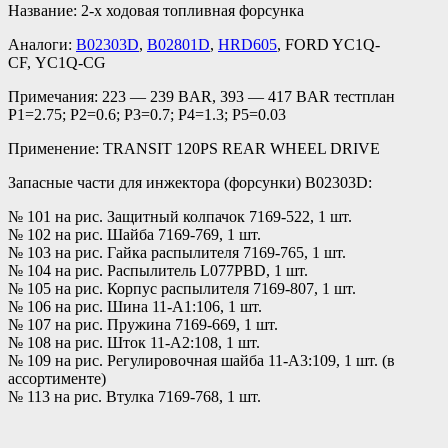
Название: 2-х ходовая топливная форсунка
Аналоги:
B02303D
,
B02801D
,
HRD605
, FORD YC1Q-
CF, YC1Q-CG
Примечания: 223 — 239 BAR, 393 — 417 BAR тестплан
P1=2.75; P2=0.6; P3=0.7; P4=1.3; P5=0.03
Применение: TRANSIT 120PS REAR WHEEL DRIVE
Запасные части для инжектора (форсунки) B02303D:
№ 101 на рис. Защитный колпачок 7169-522, 1 шт.
№ 102 на рис. Шайба 7169-769, 1 шт.
№ 103 на рис. Гайка распылителя 7169-765, 1 шт.
№ 104 на рис. Распылитель L077PBD, 1 шт.
№ 105 на рис. Корпус распылителя 7169-807, 1 шт.
№ 106 на рис. Шина 11-A1:106, 1 шт.
№ 107 на рис. Пружина 7169-669, 1 шт.
№ 108 на рис. Шток 11-A2:108, 1 шт.
№ 109 на рис. Регулировочная шайба 11-A3:109, 1 шт. (в
ассортименте)
№ 113 на рис. Втулка 7169-768, 1 шт.