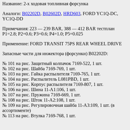
Название: 2-х ходовая топливная форсунка
Аналоги:
B02202D
,
B02602D
,
HRD603
, FORD YC1Q-DC,
YC1Q-DD
Примечания: 223 — 239 BAR, 388 — 412 BAR тестплан
P1=2.8; P2=0.6; P3=0.6; P4=1.0; P5=0.025
Применение: FORD TRANSIT 75PS REAR WHEEL DRIVE
Запасные части для инжектора (форсунки) B02202D:
№ 101 на рис. Защитный колпачок 7169-522, 1 шт.
№ 102 на рис. Шайба 7169-769, 1 шт.
№ 103 на рис. Гайка распылителя 7169-765, 1 шт.
№ 104 на рис. Распылитель L081PBD, 1 шт.
№ 105 на рис. Корпус распылителя 7169-807, 1 шт.
№ 106 на рис. Шина 11-A1:106, 1 шт.
№ 107 на рис. Пружина 7169-669, 1 шт.
№ 108 на рис. Шток 11-A2:108, 1 шт.
№ 109 на рис. Регулировочная шайба 11-A3:109, 1 шт. (в
ассортименте)
№ 113 на рис. Втулка 7169-768, 1 шт.