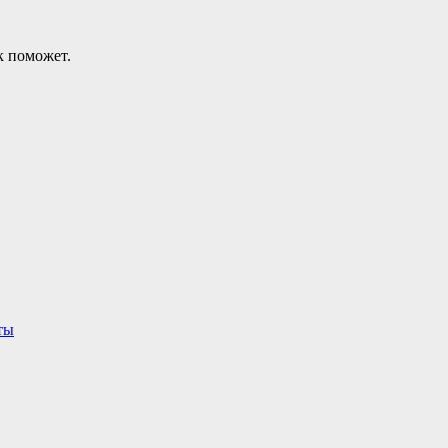
к поможет.
ты