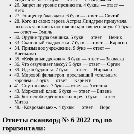
26. Запрет на уровне президента. 4 буквы — ответ —
Вето
27. Эпицентр благодати. 6 букв — ответ — Святой
28. Кого из своих героев Астрид Линдгрен придумала,
пытаясь успокоить постоянно кричавшего внука? 5 букв
— ответ — Эмиль
30. Орудие труда банщика. 5 букв — ответ — Веник
33. Сказочный сладкоежка. 7 букв — ответ — Карлсон
34. Призывное учреждение. 9 букв — ответ —
Военкомат
35. «Кефирные дрожжи». 8 букв — ответ — Закваска
36. Что озвучивает мессу? 5 букв — ответ — Орган
39. Идеал буддиста. 7 букв — ответ — Нирвана
40. Мировой филантроп, прослывший «стальным
королём». 7 букв — ответ — Карнеги
41. Спутниковая. 7 букв — ответ — Антенна
43. Моржовый клык. 6 букв — ответ — Бивень
46. Бог непобеждённого солнца». 5 букв — ответ —
Митра
48. «Ковровый мех». 4 буквы — ответ — Ворс
Ответы сканворд № 6 2022 год по
горизонтали: