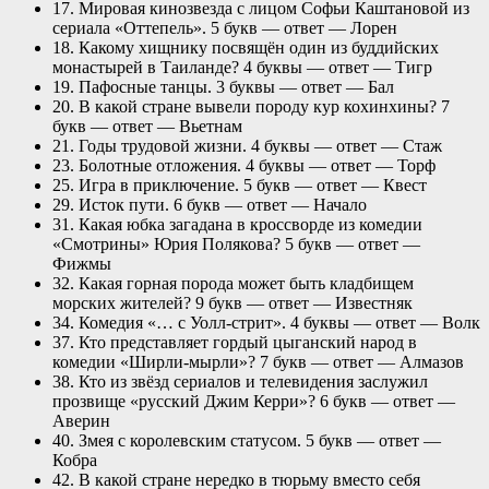
17. Мировая кинозвезда с лицом Софьи Каштановой из
сериала «Оттепель». 5 букв — ответ — Лорен
18. Какому хищнику посвящён один из буддийских
монастырей в Таиланде? 4 буквы — ответ — Тигр
19. Пафосные танцы. 3 буквы — ответ — Бал
20. В какой стране вывели породу кур кохинхины? 7
букв — ответ — Вьетнам
21. Годы трудовой жизни. 4 буквы — ответ — Стаж
23. Болотные отложения. 4 буквы — ответ — Торф
25. Игра в приключение. 5 букв — ответ — Квест
29. Исток пути. 6 букв — ответ — Начало
31. Какая юбка загадана в кроссворде из комедии
«Смотрины» Юрия Полякова? 5 букв — ответ —
Фижмы
32. Какая горная порода может быть кладбищем
морских жителей? 9 букв — ответ — Известняк
34. Комедия «… с Уолл-стрит». 4 буквы — ответ — Волк
37. Кто представляет гордый цыганский народ в
комедии «Ширли-мырли»? 7 букв — ответ — Алмазов
38. Кто из звёзд сериалов и телевидения заслужил
прозвище «русский Джим Керри»? 6 букв — ответ —
Аверин
40. Змея с королевским статусом. 5 букв — ответ —
Кобра
42. В какой стране нередко в тюрьму вместо себя