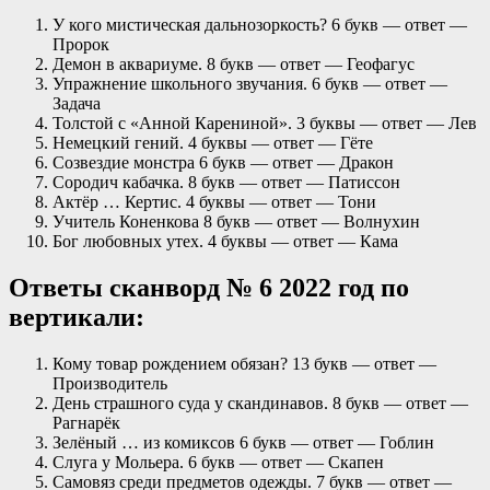
У кого мистическая дальнозоркость? 6 букв — ответ —
Пророк
Демон в аквариуме. 8 букв — ответ — Геофагус
Упражнение школьного звучания. 6 букв — ответ —
Задача
Толстой с «Анной Карениной». 3 буквы — ответ — Лев
Немецкий гений. 4 буквы — ответ — Гёте
Созвездие монстра 6 букв — ответ — Дракон
Сородич кабачка. 8 букв — ответ — Патиссон
Актёр … Кертис. 4 буквы — ответ — Тони
Учитель Коненкова 8 букв — ответ — Волнухин
Бог любовных утех. 4 буквы — ответ — Кама
Ответы сканворд № 6 2022 год по
вертикали:
Кому товар рождением обязан? 13 букв — ответ —
Производитель
День страшного суда у скандинавов. 8 букв — ответ —
Рагнарёк
Зелёный … из комиксов 6 букв — ответ — Гоблин
Слуга у Мольера. 6 букв — ответ — Скапен
Самовяз среди предметов одежды. 7 букв — ответ —