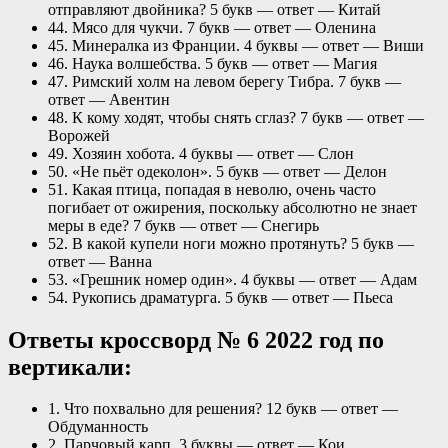
отправляют двойника? 5 букв — ответ — Китай
44. Мясо для чукчи. 7 букв — ответ — Оленина
45. Минералка из Франции. 4 буквы — ответ — Виши
46. Наука волшебства. 5 букв — ответ — Магия
47. Римский холм на левом берегу Тибра. 7 букв —
ответ — Авентин
48. К кому ходят, чтобы снять сглаз? 7 букв — ответ —
Ворожей
49. Хозяин хобота. 4 буквы — ответ — Слон
50. «Не пьёт одеколон». 5 букв — ответ — Делон
51. Какая птица, попадая в неволю, очень часто
погибает от ожирения, поскольку абсолютно не знает
меры в еде? 7 букв — ответ — Снегирь
52. В какой купели ноги можно протянуть? 5 букв —
ответ — Ванна
53. «Грешник номер один». 4 буквы — ответ — Адам
54. Рукопись драматурга. 5 букв — ответ — Пьеса
Ответы кроссворд № 6 2022 год по
вертикали:
1. Что похвально для решения? 12 букв — ответ —
Обдуманность
2. Парчовый карп. 3 буквы — ответ — Кои