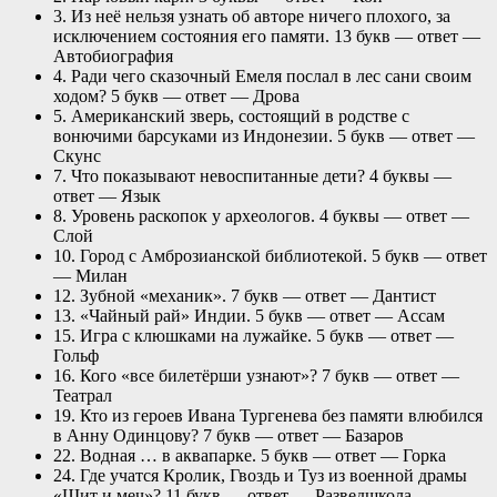
3. Из неё нельзя узнать об авторе ничего плохого, за
исключением состояния его памяти. 13 букв — ответ —
Автобиография
4. Ради чего сказочный Емеля послал в лес сани своим
ходом? 5 букв — ответ — Дрова
5. Американский зверь, состоящий в родстве с
вонючими барсуками из Индонезии. 5 букв — ответ —
Скунс
7. Что показывают невоспитанные дети? 4 буквы —
ответ — Язык
8. Уровень раскопок у археологов. 4 буквы — ответ —
Слой
10. Город с Амброзианской библиотекой. 5 букв — ответ
— Милан
12. Зубной «механик». 7 букв — ответ — Дантист
13. «Чайный рай» Индии. 5 букв — ответ — Ассам
15. Игра с клюшками на лужайке. 5 букв — ответ —
Гольф
16. Кого «все билетёрши узнают»? 7 букв — ответ —
Театрал
19. Кто из героев Ивана Тургенева без памяти влюбился
в Анну Одинцову? 7 букв — ответ — Базаров
22. Водная … в аквапарке. 5 букв — ответ — Горка
24. Где учатся Кролик, Гвоздь и Туз из военной драмы
«Щит и меч»? 11 букв — ответ — Разведшкола