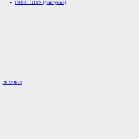
INJECTORS (форсунка)
28229873