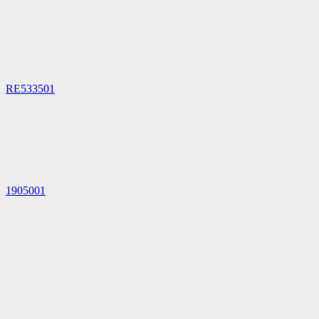
RE533501
1905001