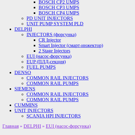
BOSCH CP2 UMPS
BOSCH CP3 UMPS
BOSCH CP4 UMPS
PD UNIT INJECTORS
UNIT PUMP SYSTEM PLD
DELPHI
INJECTORS (форсунка)
CR Injector
Smart Injector (смарт-инжектор)
2 Stage Injectors
EUI (насос-форсунка)
EUP (ПЛД-секция)
FUEL PUMPS
DENSO
COMMON RAIL INJECTORS
COMMON RAIL PUMPS
SIEMENS
COMMON RAIL INJECTORS
COMMON RAIL PUMPS
CUMMINS
UNIT INJECTORS
SCANIA HPI INJECTORS
Главная
»
DELPHI
»
EUI (насос-форсунка)