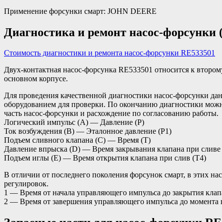
Применение форсунки смарт: JOHN DEERE
Диагностика и ремонт насос-форсунки 
Стоимость диагностики и ремонта насос-форсунки RE533501
Двух-контактная насос-форсунка RE533501 относится к второму
основном корпусе.
Для проведения качественной диагностики насос-форсунки да
оборудованием для проверки. По окончанию диагностики можно 
часть насос-форсунки и расхождение по согласованию работы.
Логический импульс (A) — Давление (P)
Ток возбуждения (B) — Эталонное давление (P1)
Подъем сливного клапана (C) — Время (T)
Давление впрыска (D) — Время закрывания клапана при сливе 
Подъем иглы (E) — Время открытия клапана при слив (T4)
В отличии от последнего поколения форсунок смарт, в этих н
регулировок.
1 — Время от начала управляющего импульса до закрытия клап
2 — Время от завершения управляющего импульса до момента 