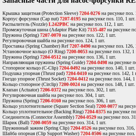
Запасные части для насос-форсунки RE
Крышка защитная (Protection Sleeve)
7204-0276
на рисунке поз. 
Корпус форсунки (Cap nut)
7207-0195
на рисунке поз. 110, 1 шт.
Распылитель (Nozzle)
L242PBC
на рисунке поз. 112, 1 шт.
Промежуточная шина (Adaptor Plate Kit)
7135-487
на рисунке поз
Пружина (Spring)
7207-0070
на рисунке поз. 122, 1 шт.
Регулировочная шайба на рисунке поз. 124, 1 шт.
Проставка (Spring Chamber) Ref
7207-0490
на рисунке поз. 126, 
Установочное кольцо (O Ring)
7200-0053
на рисунке поз. 132, 1
Пружина (Spring)
7204-0512
на рисунке поз. 136, 1 шт.
Направляющая пружины (Spring Guide)
7204-0498
на рисунке по
Стопорное кольцо (C-Clip)
7204-0492
на рисунке поз. 140, 1 шт.
Подушка упорная (Thrust pad)
7204-0410
на рисунке поз. 142, 1 
Гнездо упорное (Thrust Socket)
7204-0412
на рисунке поз. 144, 1
Кольцо стопорное (Circlip)
7200-0024
на рисунке поз. 148, 1 шт.
Клапан (Actuator)
7206-0372
на рисунке поз. 302, 1 шт.
Регулировочная шайба на рисунке поз. 304, 1 шт.
Пружина (Spring)
7206-0160
на рисунке поз. 306, 1 шт.
Кольцо уплотнительное (Square Section Seal)
7200-0077
на рисун
Кольцо уплотнительное (Backing Ring)
7204-0375
на рисунке поз
Соединитель (Connector Assembly)
7204-0529
на рисунке поз. 31
Шарик (Ball)
7200-0059
на рисунке поз. 314, 1 шт.
Пружинный зажим (Spring Clip)
7204-0526
на рисунке поз. 316, 
Шайба опорная (Clip Support Washer)
7204-0506
на рисунке поз. 