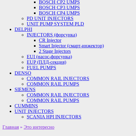
BOSCH CP2 UMPS
BOSCH CP3 UMPS
BOSCH CP4 UMPS
PD UNIT INJECTORS
UNIT PUMP SYSTEM PLD
DELPHI
INJECTORS (форсунка)
CR Injector
Smart Injector (смарт-инжектор)
2 Stage Injectors
EUI (насос-форсунка)
EUP (ПЛД-секция)
FUEL PUMPS
DENSO
COMMON RAIL INJECTORS
COMMON RAIL PUMPS
SIEMENS
COMMON RAIL INJECTORS
COMMON RAIL PUMPS
CUMMINS
UNIT INJECTORS
SCANIA HPI INJECTORS
Главная
»
Это интересно