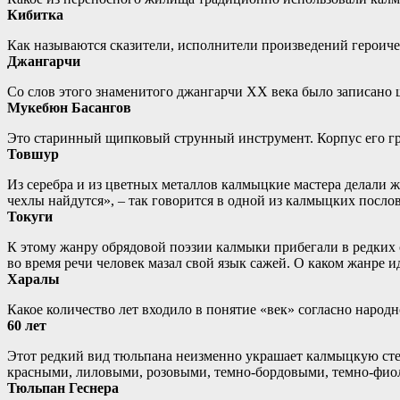
Кибитка
Как называются сказители, исполнители произведений героиче
Джангарчи
Со слов этого знаменитого джангарчи ХХ века было записано ш
Мукебюн Басангов
Это старинный щипковый струнный инструмент. Корпус его гр
Товшур
Из серебра и из цветных металлов калмыцкие мастера делали 
чехлы найдутся», – так говорится в одной из калмыцких посло
Токуги
К этому жанру обрядовой поэзии калмыки прибегали в редких 
во время речи человек мазал свой язык сажей. О каком жанре и
Харалы
Какое количество лет входило в понятие «век» согласно наро
60 лет
Этот редкий вид тюльпана неизменно украшает калмыцкую сте
красными, лиловыми, розовыми, темно-бордовыми, темно-фиол
Тюльпан Геснера