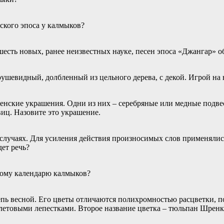
ского эпоса у калмыков?
есть новых, ранее неизвестных науке, песен эпоса «Джангар» о
ушевидный, долбленный из цельного дерева, с декой. Игрой на
женские украшения. Одни из них – серебряные или медные подве
виц. Назовите это украшение.
случаях. Для усиления действия произносимых слов применялис
дет речь?
дному календарю калмыков?
пь весной. Его цветы отличаются полихромностью расцветки, п
етовыми лепестками. Второе название цветка – тюльпан Шренка