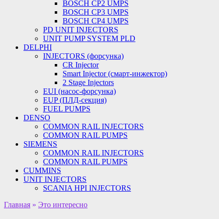
BOSCH CP2 UMPS
BOSCH CP3 UMPS
BOSCH CP4 UMPS
PD UNIT INJECTORS
UNIT PUMP SYSTEM PLD
DELPHI
INJECTORS (форсунка)
CR Injector
Smart Injector (смарт-инжектор)
2 Stage Injectors
EUI (насос-форсунка)
EUP (ПЛД-секция)
FUEL PUMPS
DENSO
COMMON RAIL INJECTORS
COMMON RAIL PUMPS
SIEMENS
COMMON RAIL INJECTORS
COMMON RAIL PUMPS
CUMMINS
UNIT INJECTORS
SCANIA HPI INJECTORS
Главная
»
Это интересно