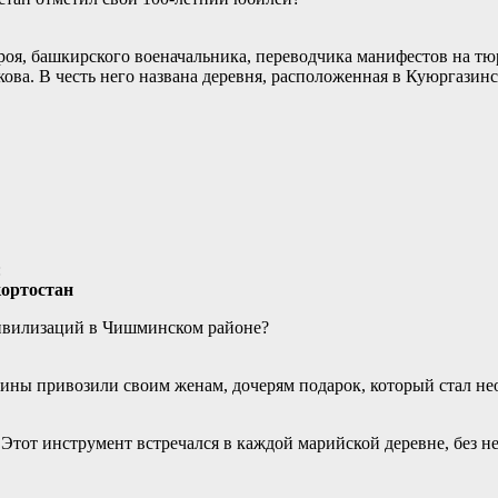
героя, башкирского военачальника, переводчика манифестов на 
а. В честь него названа деревня, расположенная в Куюргазинско
:
ортостан
цивилизаций в Чишминском районе?
ины привозили своим женам, дочерям подарок, который стал не
тот инструмент встречался в каждой марийской деревне, без н