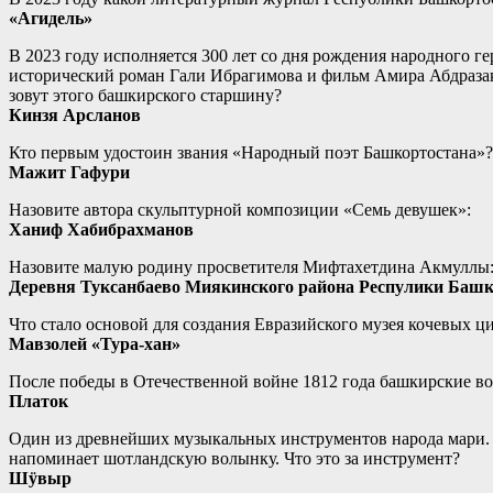
«Агидель»
В 2023 году исполняется 300 лет со дня рождения народного 
исторический роман Гали Ибрагимова и фильм Амира Абдразаков
зовут этого башкирского старшину?
Кинзя Арсланов
Кто первым удостоин звания «Народный поэт Башкортостана»?
Мажит Гафури
Назовите автора скульптурной композиции «Семь девушек»:
Ханиф Хабибрахманов
Назовите малую родину просветителя Мифтахетдина Акмуллы
Деревня Туксанбаево Миякинского района Респулики Башк
Что стало основой для создания Евразийского музея кочевых 
Мавзолей «Тура-хан»
После победы в Отечественной войне 1812 года башкирские во
Платок
Один из древнейших музыкальных инструментов народа мари. Э
напоминает шотландскую волынку. Что это за инструмент?
Шӱвыр