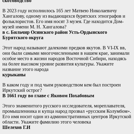
скотоводство
В 2023 году исполнилось 165 лет Матвею Николаевичу
Хангалову, одному из выдающихся бурятских этнографов и
фольклористов. Его имя носят 3 музея. Где находится Дом-
музей имени М. Н. Хангалова?
в с. Бильчир Осинского район Усть-Ордынского
Бурятского округа
Этот народ называют далекими предков якутов. В VI-IX вв,
они были самыми многочисленными в нашем крае, занимали
особое место в жизни народов Восточной Сибири, находясь
на более высоком уровне развития культуры. Укажите
название этого народа
курыканы
В каком году и под чьим руководством кем был построен
Иркутский острог?
В 1661 году во главе с Яковом Похабовым
Этого знаменитого русского исследователя, мореплавателя,
промышленника и купца народ прозвал «русским Колумбом».
Его имя носит один из административных центров Иркутской
области. Укажите фамилию этого человека
Шелехов Г.И