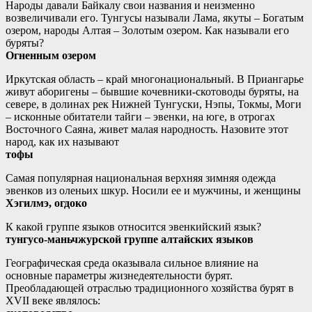
Народы давали Байкалу свои названия и неизменно
возвеличивали его. Тунгусы называли Лама, якуты – Богатым
озером, народы Алтая – Золотым озером. Как называли его
буряты?
Огненным озером
Иркутская область – край многонациональный. В Приангарье
живут аборигены – бывшие кочевники-скотоводы буряты, на
севере, в долинах рек Нижней Тунгуски, Нэпы, Токмы, Моги
– исконные обитатели тайги – эвенки, на юге, в отрогах
Восточного Саяна, живет малая народность. Назовите этот
народ, как их называют
тофы
Самая популярная национальная верхняя зимняя одежда
эвенков из оленьих шкур. Носили ее и мужчины, и женщины
Хэгилмэ, огдоко
К какой группе языков относится эвенкийский язык?
тунгусо-маньчжурской группе алтайских языков
Географическая среда оказывала сильное влияние на
основные параметры жизнедеятельности бурят.
Преобладающей отраслью традиционного хозяйства бурят в
XVII веке являлось: