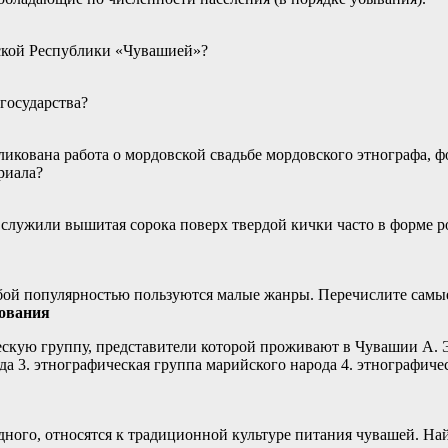
ской Республики «Чувашией»?
государства?
ликована работа о мордовской свадьбе мордовского этнографа, ф
риала?
служили вышитая сорока поверх твердой кички часто в форме ро
обой популярностью пользуются малые жанры. Перечислите самы
кования
скую группу, представители которой проживают в Чувашии А. Э
ода 3. этнографическая группа марийского народа 4. этнографич
ного, относятся к традиционной культуре питания чувашей. Най