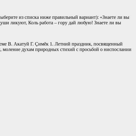
выберите из списка ниже правильный вариант): «Знаете ли вы
души ликуют, Коль работа – гору дай любую! Знаете ли вы
еме В. Акатуй Г. Çимĕк 1. Летний праздник, посвященный
, моление духам природных стихий с просьбой о ниспослании