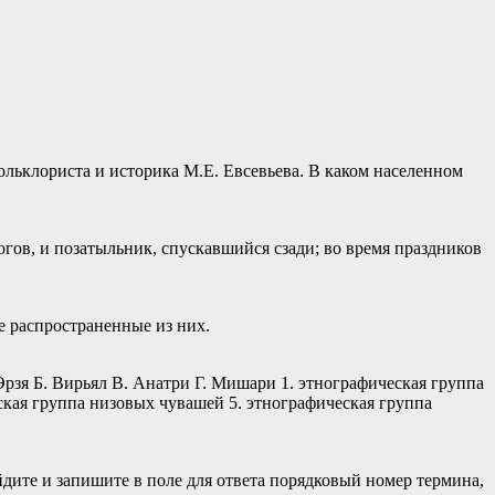
ольклориста и историка М.Е. Евсевьева. В каком населенном
гов, и позатыльник, спускавшийся сзади; во время праздников
е распространенные из них.
рзя Б. Вирьял В. Анатри Г. Мишари 1. этнографическая группа
еская группа низовых чувашей 5. этнографическая группа
дите и запишите в поле для ответа порядковый номер термина,