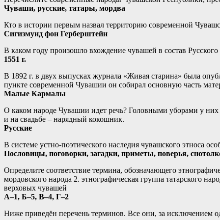
Чуваши, русские, татары, мордва
Кто в истории первым назвал территорию современной Чуваш
Сигизмунд фон Герберштейн
В каком году произошло вхождение чувашей в состав Русского 
1551 г.
В 1892 г. в двух выпусках журнала «Живая старина» была опуб
пункте современной Чувашии он собирал основную часть мате
Малые Кармалы
О каком народе Чувашии идет речь? Головными уборами у них 
и на свадьбе – нарядный кокошник.
Русские
В системе устно-поэтического наследия чувашского этноса ос
Пословицы, поговорки, загадки, приметы, поверья, снотол
Определите соответствие термина, обозначающего этнографиче
мордовского народа 2. этнографическая группа татарского нар
верховых чувашей
А–1, Б–5, В–4, Г–2
Ниже приведён перечень терминов. Все они, за исключением од