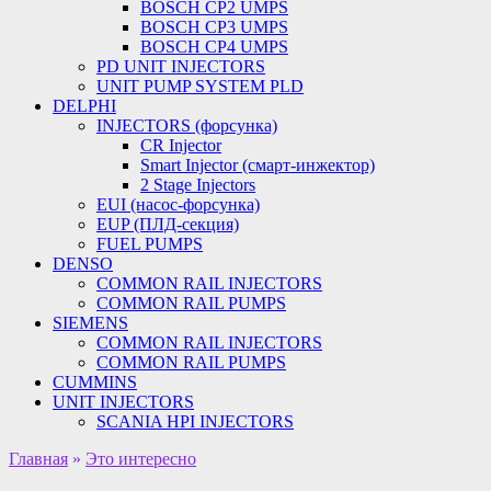
BOSCH CP2 UMPS
BOSCH CP3 UMPS
BOSCH CP4 UMPS
PD UNIT INJECTORS
UNIT PUMP SYSTEM PLD
DELPHI
INJECTORS (форсунка)
CR Injector
Smart Injector (смарт-инжектор)
2 Stage Injectors
EUI (насос-форсунка)
EUP (ПЛД-секция)
FUEL PUMPS
DENSO
COMMON RAIL INJECTORS
COMMON RAIL PUMPS
SIEMENS
COMMON RAIL INJECTORS
COMMON RAIL PUMPS
CUMMINS
UNIT INJECTORS
SCANIA HPI INJECTORS
Главная
»
Это интересно