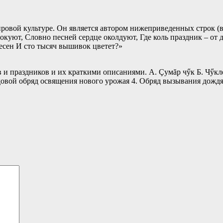
мировой культуре. Он является автором нижеприведенных строк (
окуют, Словно песней сердце околдуют, Где коль праздник – от 
 песен И сто тысяч вышивок цветет?»
 и праздников и их краткими описаниями. А. Çумăр чӳк Б. Чӳкл
овой обряд освящения нового урожая 4. Обряд вызывания дождя