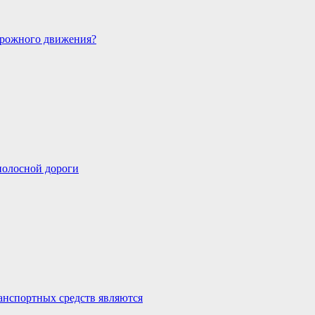
дорожного движения?
полосной дороги
нспортных средств являются