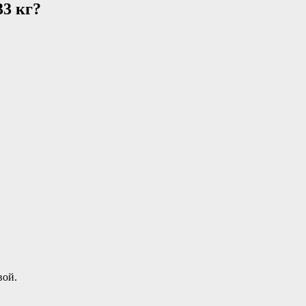
33 кг?
вой.