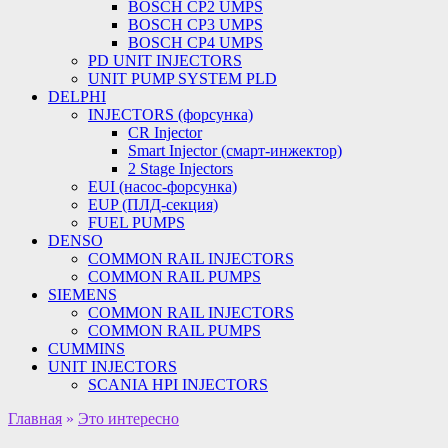
BOSCH CP2 UMPS
BOSCH CP3 UMPS
BOSCH CP4 UMPS
PD UNIT INJECTORS
UNIT PUMP SYSTEM PLD
DELPHI
INJECTORS (форсунка)
CR Injector
Smart Injector (смарт-инжектор)
2 Stage Injectors
EUI (насос-форсунка)
EUP (ПЛД-секция)
FUEL PUMPS
DENSO
COMMON RAIL INJECTORS
COMMON RAIL PUMPS
SIEMENS
COMMON RAIL INJECTORS
COMMON RAIL PUMPS
CUMMINS
UNIT INJECTORS
SCANIA HPI INJECTORS
Главная
»
Это интересно