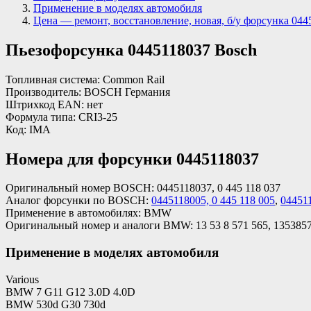
Применение в моделях автомобиля
Цена — ремонт, восстановление, новая, б/у форсунка 044
Пьезофорсунка 0445118037 Bosch
Топливная система: Common Rail
Производитель: BOSCH Германия
Штрихкод EAN: нет
Формула типа: CRI3-25
Код: IMA
Номера для форсунки 0445118037
Оригинальный номер BOSCH: 0445118037, 0 445 118 037
Аналог форсунки по BOSCH:
0445118005, 0 445 118 005
,
044511
Применение в автомобилях: BMW
Оригинальный номер и аналоги BMW: 13 53 8 571 565, 13538571
Применение в моделях автомобиля
Various
BMW 7 G11 G12 3.0D 4.0D
BMW 530d G30 730d