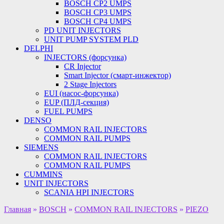
BOSCH CP2 UMPS
BOSCH CP3 UMPS
BOSCH CP4 UMPS
PD UNIT INJECTORS
UNIT PUMP SYSTEM PLD
DELPHI
INJECTORS (форсунка)
CR Injector
Smart Injector (смарт-инжектор)
2 Stage Injectors
EUI (насос-форсунка)
EUP (ПЛД-секция)
FUEL PUMPS
DENSO
COMMON RAIL INJECTORS
COMMON RAIL PUMPS
SIEMENS
COMMON RAIL INJECTORS
COMMON RAIL PUMPS
CUMMINS
UNIT INJECTORS
SCANIA HPI INJECTORS
Главная
»
BOSCH
»
COMMON RAIL INJECTORS
»
PIEZO