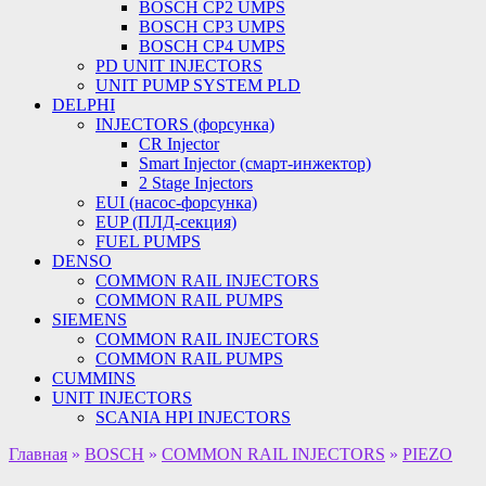
BOSCH CP2 UMPS
BOSCH CP3 UMPS
BOSCH CP4 UMPS
PD UNIT INJECTORS
UNIT PUMP SYSTEM PLD
DELPHI
INJECTORS (форсунка)
CR Injector
Smart Injector (смарт-инжектор)
2 Stage Injectors
EUI (насос-форсунка)
EUP (ПЛД-секция)
FUEL PUMPS
DENSO
COMMON RAIL INJECTORS
COMMON RAIL PUMPS
SIEMENS
COMMON RAIL INJECTORS
COMMON RAIL PUMPS
CUMMINS
UNIT INJECTORS
SCANIA HPI INJECTORS
Главная
»
BOSCH
»
COMMON RAIL INJECTORS
»
PIEZO