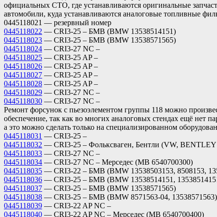
официальных СТО, где устанавливаются оригинальные запчасти,
автомобили, куда устанавливаются аналоговые топливные фил
0445118021 — резервный номер
0445118022
— CRI3-25 – БМВ (BMW 13538514151)
0445118023
— CRI3-25 – БМВ (BMW 13538571565)
0445118024
— CRI3-27 NC –
0445118025
— CRI3-25 AP –
0445118026
— CRI3-25 AP –
0445118027
— CRI3-25 AP –
0445118028
— CRI3-25 AP –
0445118029
— CRI3-27 NC –
0445118030
— CRI3-27 NC –
Ремонт форсунок с пьезоэлементом группы 118 можно произвес
обеспечение, так как во многих аналоговых стендах ещё нет п
а это можно сделать только на специализированном оборудова
0445118031
— CRI3-25 –
0445118032
— CRI3-25 – Фольксваген, Бентли (VW, BENTLEY 
0445118033
— CRI3-27 NC –
0445118034
— CRI3-27 NC – Мерседес (MB 6540700300)
0445118035
— CRI3-22 – БМВ (BMW 13538503153, 8508153, 13
0445118036
— CRI3-25 – БМВ (BMW 13538514151, 13538514151
0445118037
— CRI3-25 – БМВ (BMW 13538571565)
0445118038
— CRI3-25 – БМВ (BMW 8571563-04, 13538571563)
0445118039
— CRI3-22 AP NC –
0445118040
— CRI3-22 AP NC – Мерседес (MB 6540700400)