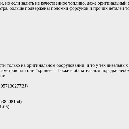
 но если залить не качественное топливо, даже оригинальный ф
ьтра, больше подвержены поломки форсунок и прочих деталей т
ти только на оригинальном оборудовании, и то у тех дизельных
араметров или они “кривые”. Также в обязательном порядке нео
нии.
057130277BJ)
538508154)
-05)