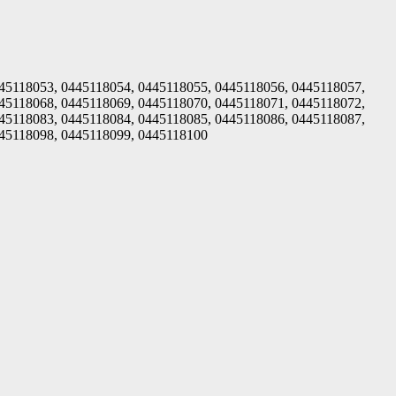
45118053, 0445118054, 0445118055, 0445118056, 0445118057,
45118068, 0445118069, 0445118070, 0445118071, 0445118072,
45118083, 0445118084, 0445118085, 0445118086, 0445118087,
445118098, 0445118099, 0445118100