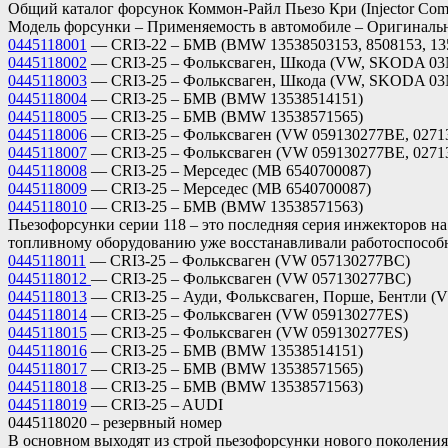
Общий каталог форсунок Коммон-Райл Пьезо Кри (Injector Co
Модель форсунки – Применяемость в автомобиле – Оригинальн
0445118001
— CRI3-22 – БМВ (BMW 13538503153, 8508153, 13
0445118002
— CRI3-25 – Фольксваген, Шкода (VW, SKODA 03
0445118003
— CRI3-25 – Фольксваген, Шкода (VW, SKODA 03
0445118004
— CRI3-25 – БМВ (BMW 13538514151)
0445118005
— CRI3-25 – БМВ (BMW 13538571565)
0445118006
— CRI3-25 – Фольксваген (VW 059130277BE, 0271
0445118007
— CRI3-25 – Фольксваген (VW 059130277BE, 0271
0445118008
— CRI3-25 – Мерседес (MB 6540700087)
0445118009
— CRI3-25 – Мерседес (MB 6540700087)
0445118010
— CRI3-25 – БМВ (BMW 13538571563)
Пьезофорсунки серии 118 – это последняя серия инжекторов на
топливному оборудованию уже восстанавливали работоспособн
0445118011
— CRI3-25 – Фольксваген (VW 057130277BC)
0445118012
— CRI3-25 – Фольксваген (VW 057130277BC)
0445118013
— CRI3-25 – Ауди, Фольксваген, Порше, Бентли
0445118014
— CRI3-25 – Фольксваген (VW 059130277ES)
0445118015
— CRI3-25 – Фольксваген (VW 059130277ES)
0445118016
— CRI3-25 – БМВ (BMW 13538514151)
0445118017
— CRI3-25 – БМВ (BMW 13538571565)
0445118018
— CRI3-25 – БМВ (BMW 13538571563)
0445118019
— CRI3-25 – AUDI
0445118020 – резервный номер
В основном выходят из строй пьезофорсунки нового поколения 