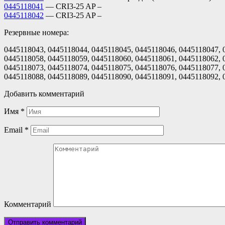
0445118041
— CRI3-25 AP –
0445118042
— CRI3-25 AP –
Резервные номера:
0445118043, 0445118044, 0445118045, 0445118046, 0445118047, 
0445118058, 0445118059, 0445118060, 0445118061, 0445118062, 
0445118073, 0445118074, 0445118075, 0445118076, 0445118077, 
0445118088, 0445118089, 0445118090, 0445118091, 0445118092, 
Добавить комментарий
Имя
*
Email
*
Комментарий