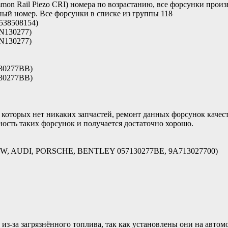
mmon Rail Piezo CRI) номера по возрастанию, все форсунки пр
ый номер. Все форсунки в списке из группы 118
538508154)
N130277)
N130277)
30277BB)
30277BB)
 которых нет никаких запчастей, ремонт данных форсунок качес
ость таких форсунок и получается достаточно хорошо.
 (VW, AUDI, PORSCHE, BENTLEY 057130277BE, 9A713027700)
из-за загрязнённого топлива, так как установлены они на авто