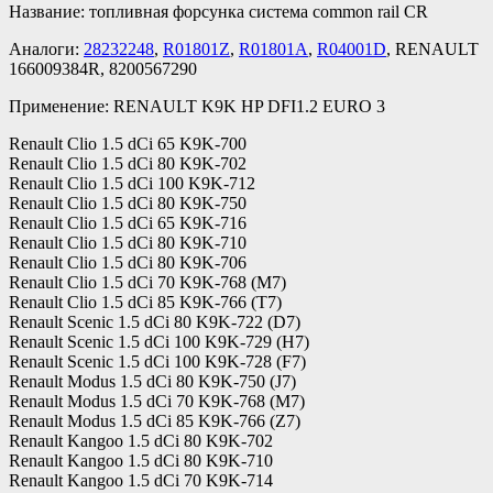
Название: топливная форсунка система common rail CR
Аналоги:
28232248
,
R01801Z
,
R01801A
,
R04001D
, RENAULT
166009384R, 8200567290
Применение: RENAULT K9K HP DFI1.2 EURO 3
Renault Clio 1.5 dCi 65 K9K-700
Renault Clio 1.5 dCi 80 K9K-702
Renault Clio 1.5 dCi 100 K9K-712
Renault Clio 1.5 dCi 80 K9K-750
Renault Clio 1.5 dCi 65 K9K-716
Renault Clio 1.5 dCi 80 K9K-710
Renault Clio 1.5 dCi 80 K9K-706
Renault Clio 1.5 dCi 70 K9K-768 (M7)
Renault Clio 1.5 dCi 85 K9K-766 (T7)
Renault Scenic 1.5 dCi 80 K9K-722 (D7)
Renault Scenic 1.5 dCi 100 K9K-729 (H7)
Renault Scenic 1.5 dCi 100 K9K-728 (F7)
Renault Modus 1.5 dCi 80 K9K-750 (J7)
Renault Modus 1.5 dCi 70 K9K-768 (M7)
Renault Modus 1.5 dCi 85 K9K-766 (Z7)
Renault Kangoo 1.5 dCi 80 K9K-702
Renault Kangoo 1.5 dCi 80 K9K-710
Renault Kangoo 1.5 dCi 70 K9K-714