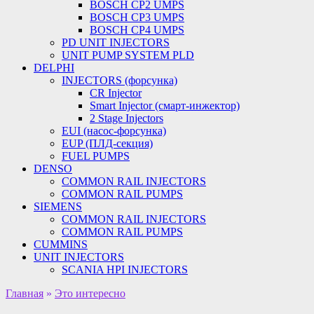
BOSCH CP2 UMPS
BOSCH CP3 UMPS
BOSCH CP4 UMPS
PD UNIT INJECTORS
UNIT PUMP SYSTEM PLD
DELPHI
INJECTORS (форсунка)
CR Injector
Smart Injector (смарт-инжектор)
2 Stage Injectors
EUI (насос-форсунка)
EUP (ПЛД-секция)
FUEL PUMPS
DENSO
COMMON RAIL INJECTORS
COMMON RAIL PUMPS
SIEMENS
COMMON RAIL INJECTORS
COMMON RAIL PUMPS
CUMMINS
UNIT INJECTORS
SCANIA HPI INJECTORS
Главная
»
Это интересно