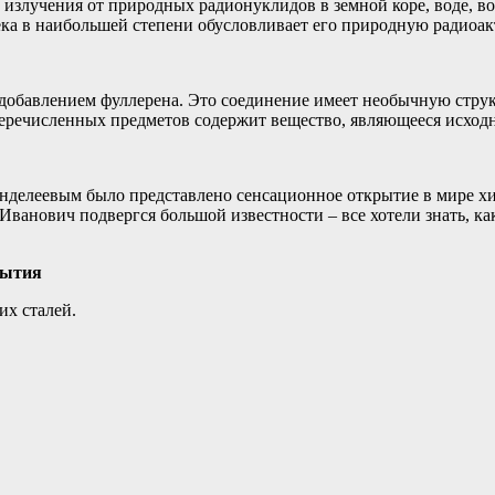
злучения от природных радионуклидов в земной коре, воде, воз
ека в наибольшей степени обусловливает его природную радиоа
 добавлением фуллерена. Это соединение имеет необычную стр
з перечисленных предметов содержит вещество, являющееся исхо
делеевым было представлено сенсационное открытие в мире хи
Иванович подвергся большой известности – все хотели знать, 
рытия
их сталей.