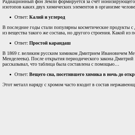
Радиационный фон Земли формируется за счёт ионизирующего и
изотопов каких двух химических элементов в организме челов
Ответ:
Калий и углерод
В последние годы стали популярны косметические продукты с
из вещества такого же состава, но другого строения. Какой и
Ответ:
Простой карандаш
В 1869 г. великим русским химиком Дмитрием Ивановичем Мен
Менделеева). После открытия периодического закона Дмитрий 
рассказывал, что таблица была составлена с помощью…
Ответ:
Вещего сна, посетившего химика в ночь до отк
Этот металл наряду с хромом часто входит в состав нержавеющ