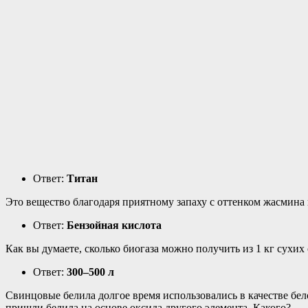
Ответ:
Титан
Это вещество благодаря приятному запаху с оттенком жасмина
Ответ:
Бензойная кислота
Как вы думаете, сколько биогаза можно получить из 1 кг сухих
Ответ:
300–500 л
Свинцовые белила долгое время использовались в качестве бе
пришли белила на основе оксида другого элемента. Какого?