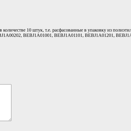
 количестве 10 штук, т.е. расфасованные в упаковку из полиэти
BJ1A00202, BEBJ1A01001, BEBJ1A01101, BEBJ1A01201, BEBJ1