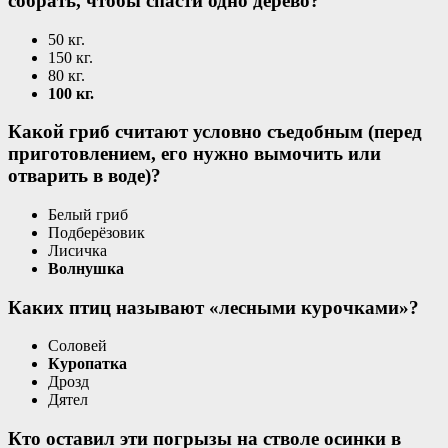
собрать, чтобы спасти одно дерево?
50 кг.
150 кг.
80 кг.
100 кг.
Какой гриб считают условно съедобным (перед
приготовлением, его нужно вымочить или
отварить в воде)?
Белый гриб
Подберёзовик
Лисичка
Волнушка
Каких птиц называют «лесными курочками»?
Соловей
Куропатка
Дрозд
Дятел
Кто оставил эти погрызы на стволе осинки в