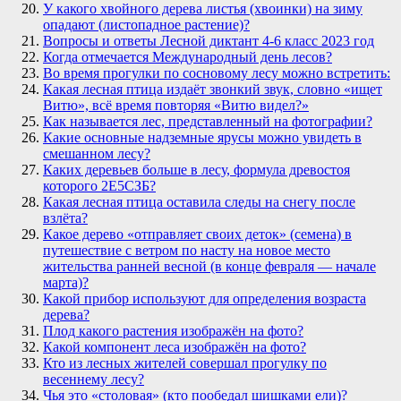
У какого хвойного дерева листья (хвоинки) на зиму
опадают (листопадное растение)?
Вопросы и ответы Лесной диктант 4-6 класс 2023 год
Когда отмечается Международный день лесов?
Во время прогулки по сосновому лесу можно встретить:
Какая лесная птица издаёт звонкий звук, словно «ищет
Витю», всё время повторяя «Витю видел?»
Как называется лес, представленный на фотографии?
Какие основные надземные ярусы можно увидеть в
смешанном лесу?
Каких деревьев больше в лесу, формула древостоя
которого 2E5СЗБ?
Какая лесная птица оставила следы на снегу после
взлёта?
Какое дерево «отправляет своих деток» (семена) в
путешествие с ветром по насту на новое место
жительства ранней весной (в конце февраля — начале
марта)?
Какой прибор используют для определения возраста
дерева?
Плод какого растения изображён на фото?
Какой компонент леса изображён на фото?
Кто из лесных жителей совершал прогулку по
весеннему лесу?
Чья это «столовая» (кто пообедал шишками ели)?