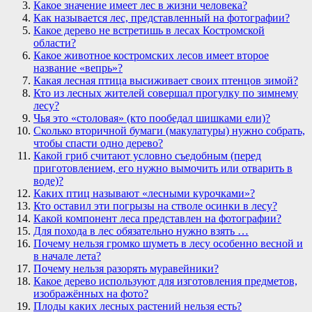
Какое значение имеет лес в жизни человека?
Как называется лес, представленный на фотографии?
Какое дерево не встретишь в лесах Костромской
области?
Какое животное костромских лесов имеет второе
название «вепрь»?
Какая лесная птица высиживает своих птенцов зимой?
Кто из лесных жителей совершал прогулку по зимнему
лесу?
Чья это «столовая» (кто пообедал шишками ели)?
Сколько вторичной бумаги (макулатуры) нужно собрать,
чтобы спасти одно дерево?
Какой гриб считают условно съедобным (перед
приготовлением, его нужно вымочить или отварить в
воде)?
Каких птиц называют «лесными курочками»?
Кто оставил эти погрызы на стволе осинки в лесу?
Какой компонент леса представлен на фотографии?
Для похода в лес обязательно нужно взять …
Почему нельзя громко шуметь в лесу особенно весной и
в начале лета?
Почему нельзя разорять муравейники?
Какое дерево используют для изготовления предметов,
изображённых на фото?
Плоды каких лесных растений нельзя есть?