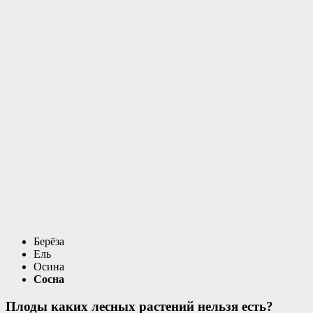
Берёза
Ель
Осина
Сосна
Плоды каких лесных растений нельзя есть?