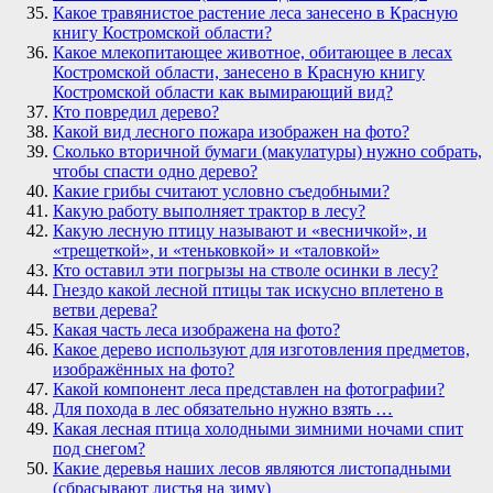
Какое травянистое растение леса занесено в Красную
книгу Костромской области?
Какое млекопитающее животное, обитающее в лесах
Костромской области, занесено в Красную книгу
Костромской области как вымирающий вид?
Кто повредил дерево?
Какой вид лесного пожара изображен на фото?
Сколько вторичной бумаги (макулатуры) нужно собрать,
чтобы спасти одно дерево?
Какие грибы считают условно съедобными?
Какую работу выполняет трактор в лесу?
Какую лесную птицу называют и «весничкой», и
«трещеткой», и «теньковкой» и «таловкой»
Кто оставил эти погрызы на стволе осинки в лесу?
Гнездо какой лесной птицы так искусно вплетено в
ветви дерева?
Какая часть леса изображена на фото?
Какое дерево используют для изготовления предметов,
изображённых на фото?
Какой компонент леса представлен на фотографии?
Для похода в лес обязательно нужно взять …
Какая лесная птица холодными зимними ночами спит
под снегом?
Какие деревья наших лесов являются листопадными
(сбрасывают листья на зиму)