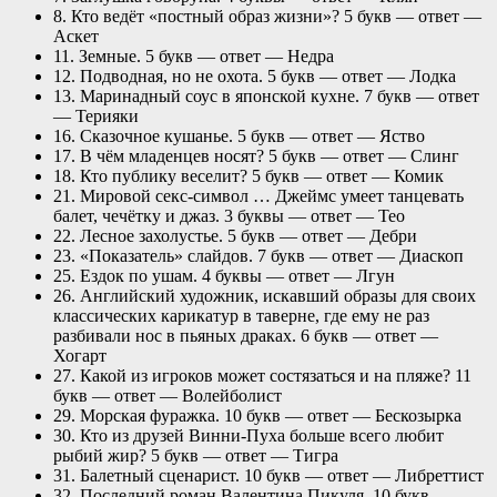
8. Кто ведёт «постный образ жизни»? 5 букв — ответ —
Аскет
11. Земные. 5 букв — ответ — Недра
12. Подводная, но не охота. 5 букв — ответ — Лодка
13. Маринадный соус в японской кухне. 7 букв — ответ
— Терияки
16. Сказочное кушанье. 5 букв — ответ — Яство
17. В чём младенцев носят? 5 букв — ответ — Слинг
18. Кто публику веселит? 5 букв — ответ — Комик
21. Мировой секс-символ … Джеймс умеет танцевать
балет, чечётку и джаз. 3 буквы — ответ — Тео
22. Лесное захолустье. 5 букв — ответ — Дебри
23. «Показатель» слайдов. 7 букв — ответ — Диаскоп
25. Ездок по ушам. 4 буквы — ответ — Лгун
26. Английский художник, искавший образы для своих
классических карикатур в таверне, где ему не раз
разбивали нос в пьяных драках. 6 букв — ответ —
Хогарт
27. Какой из игроков может состязаться и на пляже? 11
букв — ответ — Волейболист
29. Морская фуражка. 10 букв — ответ — Бескозырка
30. Кто из друзей Винни-Пуха больше всего любит
рыбий жир? 5 букв — ответ — Тигра
31. Балетный сценарист. 10 букв — ответ — Либреттист
32. Последний роман Валентина Пикуля. 10 букв —