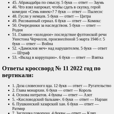
45. Абракадабра по смыслу. 5 букв — ответ — Заумь
46. Что взял напрокат, чтобы сдать в скупку, герой
комедии «Семь нянек»? 7 букв — ответ — Пылесос
48. Гусли у немцев. 5 букв — ответ — Цитра
49. Рисованный сериал. 6 букв — ответ — Комикс
50. Очередники за наследством. 5 букв — ответ —
Родня
51. Главное «холодное» последствие фултонской речи
Уинстона Черчилля, произнесённой 5 марта 1946 г. 5
букв — ответ — Война
52. «Дамоклов меч» над нарушителем. 5 букв — ответ
— Штраф
53. «Вклад в коррупцию». 6 букв — ответ — Взятка
Ответы кроссворд № 11 2022 год по
вертикали:
1. Доза словесного яда. 12 букв — ответ — Ругательство
2. Глава монархии. 6 букв — ответ — Король
4. Основа нитратов. 4 буквы — ответ — Азот
5. «Кисловодский бальзам». 6 букв — ответ — Нарзан
6. Пушкинский хазарский хан. 6 букв — ответ —
Ратмир
7. Заглушка говоруна. 4 буквы — ответ — Кляп