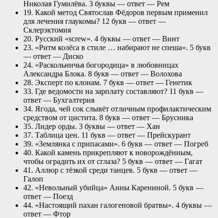
Николая Гумилёва. 3 буквы — ответ — Рем
19. Какой метод Святослав Фёдоров первым применил
для лечения глаукомы? 12 букв — ответ —
Склерэктомия
20. Русский «screw». 4 буквы — ответ — Винт
23. «Ритм колёса в стиле … набирают не спеша». 5 букв
— ответ — Диско
24. «Раскольничья богородица» в любовницах
Александра Блока. 8 букв — ответ — Волохова
28. Эксперт по клонам. 7 букв — ответ — Генетик
33. Где ведомости на зарплату составляют? 11 букв —
ответ — Бухгалтерия
34. Ягода, чей сок слывёт отличным профилактическим
средством от цистита. 8 букв — ответ — Брусника
35. Лидер орды. 3 буквы — ответ — Хан
37. Таблица цен. 11 букв — ответ — Прейскурант
39. «Землянка с припасами». 6 букв — ответ — Погреб
40. Какой камень прикрепляют к новорождённым,
чтобы оградить их от сглаза? 5 букв — ответ — Гагат
41. Аллюр с тёзкой среди танцев. 5 букв — ответ —
Галоп
42. «Невольный убийца» Анны Карениной. 5 букв —
ответ — Поезд
44. «Настоящий пахан галогеновой братвы». 4 буквы —
ответ — Фтор