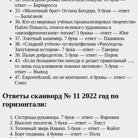
ответ — Барбаросса
33. «Молочный брат» Остапа Бендера. 9 букв — ответ
— Балаганов
36. Кто из мировых учёных проанализировал творчество
Пабло Пикассо, отнеся великого художника к
«шизофреническим» типам? 3 буквы — ответ — Юнг
37. Элитный кашемир. 7 букв — ответ — Пашмина
38. «Сладкий утёнок» из мультфильма «Рапунцель:
Запутанная история». 7 букв — ответ — Таверна
39. Палач добродетели. 5 букв — ответ — Порок
43. «Если большинство иногда и делает правильный …,
то лишь под влиянием ложных мотивов». 5 букв —
ответ — Вывод
47. Европейский, но не континент. 4 буквы — ответ —
Союз
Ответы сканворд № 11 2022 год по
горизонтали:
Сестрицы-рукавицы. 7 букв — ответ — Варежки
Выхлоп писателя. 5 букв — ответ — Текст
Тотемный зверь Навахо. 5 букв — ответ — Койот
Борт пиджака. 4 буквы — ответ — Пола