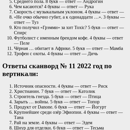
Среднего пола. 8 букв — ответ — Андрогин
Чем касаются? 4 буквы — ответ — Рука
Скорость с музыкальным уклоном. 4 буквы — ответ —
«Не очко обычно губит, а к одинадцати …». 3 буквы —
ответ — Туз
Кто получил «Грэмми» за хит Toxic? 5 букв — ответ —
Спирс
Футболист с именным брендом кофе. 4 буквы — ответ
— Пеле
Чёрная … обитает в Африке. 5 букв — ответ — Мамба
Трофеи с охоты. 4 буквы — ответ — Дичь
Ответы сканворд № 11 2022 год по
вертикали:
Источник опасности. 4 буквы — ответ — Риск
Христианин. 7 букв — ответ — Католик
Строитель гнезда. 5 букв — ответ — Птица
Зарыть … войны. 5 букв — ответ — Топор
Продукт от Danone. 6 букв — ответ — Йогурт
Крупнейшее среди озёр Эфиопии. 4 буквы — ответ —
Тана
Рай на земле. 4 буквы — ответ — Эдем
Шнур для отделки. 6 букв — ответ — Тесьма