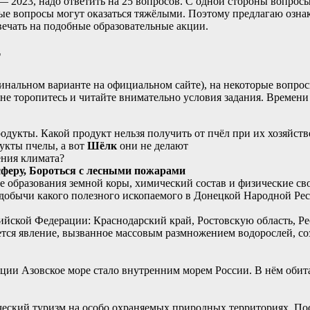
— 2023, надо ответить на 25 вопросов. С одной стороны вопросы п
торые вопросы могут оказаться тяжёлыми. Поэтому предлагаю озн
твечать на подобные образовательные акции.
т
инальном варианте на официальном сайте), на некоторые вопросы 
 не торопитесь и читайте внимательно условия задания. Времени 
одукты. Какой продукт нельзя получить от пчёл при их хозяйств
дукты пчелы, а вот
Шёлк
они не делают
ения климата?
феру, Бороться с лесными пожарами
 образования земной коры, химический состав и физические св
я добычи какого полезного ископаемого в Донецкой Народной Р
ийской Федерации: Краснодарский край, Ростовскую область, 
ется явление, вызванное массовым размножением водорослей, с
ии Азовское море стало внутренним морем России. В нём обит
ческий туризм на особо охраняемых природных территориях. Пос