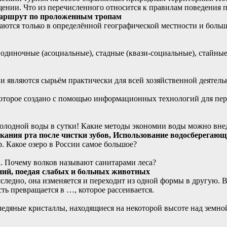
щении. Что из перечисленного относится к правилам поведения
аршрут по проложенным тропам
ются только в определённой географической местности и больше
 одиночные (асоциальные), стадные (квази-социальные), стайны
 являются сырьём практически для всей хозяйственной деятель
оторое создано с помощью информационных технологий для пер
 холодной воды в сутки! Какие методы экономии воды можно вн
кания рта после чистки зубов,
Использование водосберегающ
. Какое озеро в России самое большое?
. Почему волков называют санитарами леса?
ний, поедая слабых и больных животных
есследно, она изменяется и переходит из одной формы в другую.
ть превращается в …, которое рассеивается.
едяные кристаллы, находящиеся на некоторой высоте над земно