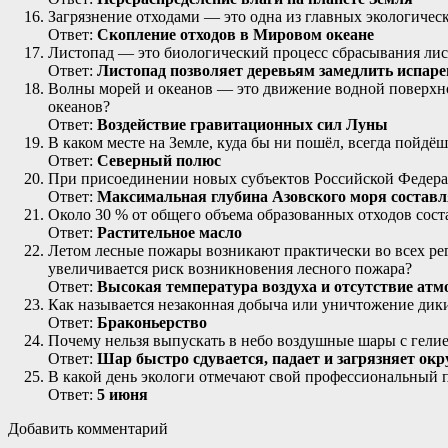
Загрязнение отходами — это одна из главных экологиче
Ответ:
Скопление отходов в Мировом океане
Листопад — это биологический процесс сбрасывания лист
Ответ:
Листопад позволяет деревьям замедлить испаре
Волны морей и океанов — это движение водной поверхно
океанов?
Ответ:
Воздействие гравитационных сил Луны
В каком месте на Земле, куда бы ни пошёл, всегда пойдёш
Ответ:
Северный полюс
При присоединении новых субъектов Российской Федерац
Ответ:
Максимальная глубина Азовского моря составля
Около 30 % от общего объема образованных отходов сос
Ответ:
Растительное масло
Летом лесные пожары возникают практически во всех реги
увеличивается риск возникновения лесного пожара?
Ответ:
Высокая температура воздуха и отсутствие ат
Как называется незаконная добыча или уничтожение дик
Ответ:
Браконьерство
Почему нельзя выпускать в небо воздушные шары с гели
Ответ:
Шар быстро сдувается, падает и загрязняет о
В какой день экологи отмечают свой профессиональный 
Ответ:
5 июня
Добавить комментарий