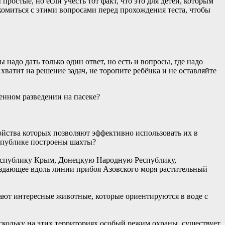
ростые, но если учесть тот факт, что это для детей, которым
акомиться с этими вопросами перед прохождения теста, чтобы
надо дать только один ответ, но есть и вопросы, где надо
хватит на решение задач, не торопите ребёнка и не оставляйте
енном разведении на пасеке?
ойства которых позволяют эффективно использовать их в
еспублике построены шахты?
Республику Крым, Донецкую Народную Республику,
оздающее вдоль линии прибоя Азовского моря растительный
ают интересные животные, которые ориентируются в воде с
кольку на этих территориях особый режим охраны, существует