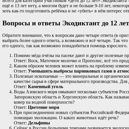
Всего для категории участников «дети до 12 лет» Экодиктанта 
ещё и 13 лет нету, а многим будет и не больше 9-10 лет, неко
хоть как-то подготовить ребёнка и не «убить» в нём интерес о
Вопросы и ответы Экодиктант до 12 ле
Обратите внимание, что к вопросам дано четыре ответа (в ориг
выбрать более одного ответа, а возможно и всё четыре. Так что
его одного, так как возможно понадобиться помощь взрослого.
Помимо мёда пчёлы на пасеке дают и другие полезные пр
Ответ: Воск, Маточное молочко и Прополис, всё это про
Каким образом человек может влиять на проблему измен
Ответ:
Уменьшить выбросы парниковых газов в атмос
Полезные ископаемые — это минеральные и органические
качестве сырья в сфере материального производства. Дл
Ответ:
Каменный уголь
Воды Азовского моря омывают несколько субъектов Росс
Запорожскую область и Херсонскую область. Как называ
ковер на водной поверхности?
Ответ:
Цветение моря
При присоединении новых субъектов Российской Федерац
помощью эхолокации. О каких животных идёт речь?
Ответ:
Дельфины
Сейчас в России большими темпами развивается экологи