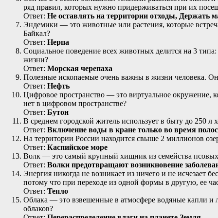
ряд правил, которых нужно придерживаться при их посе
Ответ:
Не оставлять на территории отходы,
Держать м
Эндемики — это животные или растения, которые встреча
Байкал?
Ответ:
Нерпа
Социальное поведение всех животных делится на 3 типа:
жизни?
Ответ:
Морская черепаха
Полезные ископаемые очень важны в жизни человека. Они
Ответ:
Нефть
Цифровое пространство — это виртуальное окружение, к
нет в цифровом пространстве?
Ответ:
Бутон
В среднем городской житель использует в быту до 250 л
Ответ:
Включение воды в кране только во время полос
На территории России находится свыше 2 миллионов озер
Ответ:
Каспийское море
Волк — это самый крупный хищник из семейства псовых
Ответ:
Волки предотвращают возникновение заболева
Энергия никогда не возникает из ничего и не исчезает б
потому что при переходе из одной формы в другую, ее час
Ответ:
Тепло
Облака — это взвешенные в атмосфере водяные капли и л
облаков?
Ответ:
Перераспределение влаги на планете Земля