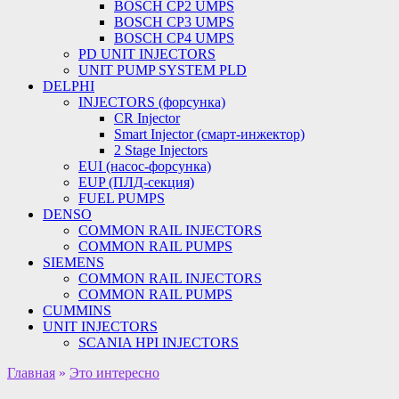
BOSCH CP2 UMPS
BOSCH CP3 UMPS
BOSCH CP4 UMPS
PD UNIT INJECTORS
UNIT PUMP SYSTEM PLD
DELPHI
INJECTORS (форсунка)
CR Injector
Smart Injector (смарт-инжектор)
2 Stage Injectors
EUI (насос-форсунка)
EUP (ПЛД-секция)
FUEL PUMPS
DENSO
COMMON RAIL INJECTORS
COMMON RAIL PUMPS
SIEMENS
COMMON RAIL INJECTORS
COMMON RAIL PUMPS
CUMMINS
UNIT INJECTORS
SCANIA HPI INJECTORS
Главная
»
Это интересно