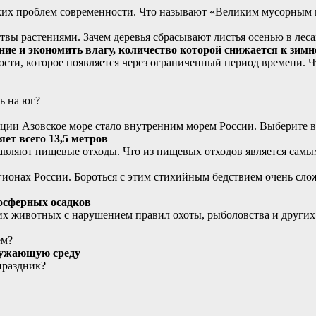
ских проблем современности. Что называют «Великим мусорным
вы растениями. Зачем деревья сбрасывают листья осенью в леса
ние и экономить влагу, количество которой снижается к зимн
сти, которое появляется через ограниченный период времени. Ч
ь на юг?
ии Азовское море стало внутренним морем России. Выберите в
ет всего 13,5 метров
тавляют пищевые отходы. Что из пищевых отходов является са
онах России. Бороться с этим стихийным бедствием очень сложн
мосферных осадков
их животных с нарушением правил охоты, рыболовства и других 
ем?
кружающую среду
праздник?