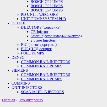
BOSCH CP2 UMPS
BOSCH CP3 UMPS
BOSCH CP4 UMPS
PD UNIT INJECTORS
UNIT PUMP SYSTEM PLD
DELPHI
INJECTORS (форсунка)
CR Injector
Smart Injector (смарт-инжектор)
2 Stage Injectors
EUI (насос-форсунка)
EUP (ПЛД-секция)
FUEL PUMPS
DENSO
COMMON RAIL INJECTORS
COMMON RAIL PUMPS
SIEMENS
COMMON RAIL INJECTORS
COMMON RAIL PUMPS
CUMMINS
UNIT INJECTORS
SCANIA HPI INJECTORS
Главная
»
Это интересно