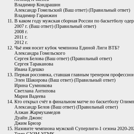
Владимир Кондрашин
Александр Гомельский (Ваш ответ) (Правильный ответ)
Владимир Гаранжин
В каком году мужская сборная России по баскетболу оде
2007 г. (Ваш ответ) (Правильный ответ)
2008 г.
2011 г.
2012 г.
Чьё имя носит кубок чемпиона Единой Лиги ВТБ?
Александра Гомельского
Сергея Белова (Ваш ответ) (Правильный ответ)
Сергея Тараканова
Ивана Едешко
Первая россиянка, ставшая главным тренером профессио
Элен Шакирова (Ваш ответ) (Правильный ответ)
Ирина Сумникова
Светлана Антипова
Мария Вадеева
Кто открыл счёт в финальном матче по баскетболу Оли
Александр Белов (Ваш ответ) (Правильный ответ)
Алжан Жармухамедов
Дуайн Джонс
Джим Брюэр
Назовите чемпиона мужской Суперлиги-1 сезона 2020-202
Темп-СУЗМ-УГМК