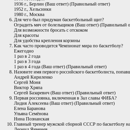
1936 г., Берлин (Ваш ответ) (Правильный ответ)
1952 г., Хельсинки
1980 г., Москва
Для чего был придуман баскетбольный щит?
Оградить мяч от болельщиков (Ваш ответ) (Правильный о
Для возможности бросать с отскоком
Для красоты
Для удобства крепления корзины
Как часто проводится Чемпионат мира по баскетболу?
Ежегодно
1 раз в 2 года
1 раз в 3 года
1 раз в 4 года (Ваш ответ) (Правильный ответ)
Назовите имя первого российского баскетболиста, попав
Андрей Кириленко
Сергей Моня
Виктор Хряпа
Сергей Базаревич (Ваш ответ) (Правильный ответ)
Первая россиянка, включенная в Зал славы ФИБА?
Лидия Алексеева (Ваш ответ) (Правильный ответ)
Елена Баранова
Ульяна Семёнова
Нина Познанская
Главный тренер мужской сборной СССР по баскетболу на
Леонид Ячменев